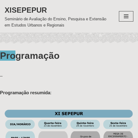
XISEPEPUR
Pular
Seminário de Avaliação do Ensino, Pesquisa e Extensão
para
em Estudos Urbanos e Regionais
o
conteúdo
Pro
gramação
–
Programação resumida
: