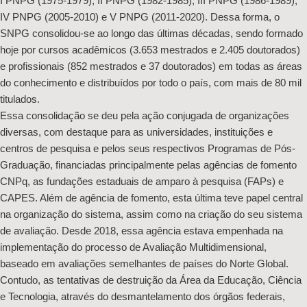
I PNPG (1975-1979); II PNPG (1982-1985); III PNPG (1986-1989);
IV PNPG (2005-2010) e V PNPG (2011-2020). Dessa forma, o
SNPG consolidou-se ao longo das últimas décadas, sendo formado
hoje por cursos acadêmicos (3.653 mestrados e 2.405 doutorados)
e profissionais (852 mestrados e 37 doutorados) em todas as áreas
do conhecimento e distribuídos por todo o país, com mais de 80 mil
titulados.
Essa consolidação se deu pela ação conjugada de organizações
diversas, com destaque para as universidades, instituições e
centros de pesquisa e pelos seus respectivos Programas de Pós-
Graduação, financiadas principalmente pelas agências de fomento
CNPq, as fundações estaduais de amparo à pesquisa (FAPs) e
CAPES. Além de agência de fomento, esta última teve papel central
na organização do sistema, assim como na criação do seu sistema
de avaliação. Desde 2018, essa agência estava empenhada na
implementação do processo de Avaliação Multidimensional,
baseado em avaliações semelhantes de países do Norte Global.
Contudo, as tentativas de destruição da Área da Educação, Ciência
e Tecnologia, através do desmantelamento dos órgãos federais,